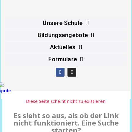
Inhalt
springen
Unsere Schule
Bildungsangebote
Aktuelles
Formulare
F
I
a
n
c
s
e
t
b
a
o
g
o
r
Diese Seite scheint nicht zu existieren.
k
a
m
Es sieht so aus, als ob der Link
nicht funktioniert. Eine Suche
starten?