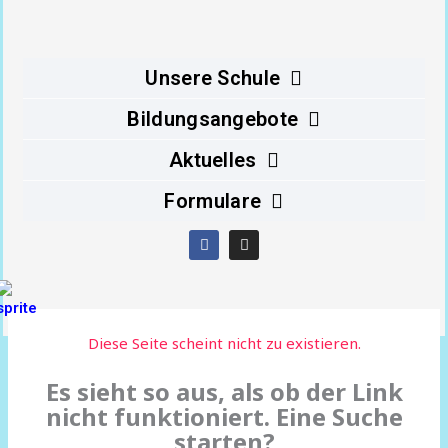
Inhalt
springen
Unsere Schule
Bildungsangebote
Aktuelles
Formulare
F
I
a
n
c
s
e
t
b
a
o
g
o
r
Diese Seite scheint nicht zu existieren.
k
a
m
Es sieht so aus, als ob der Link
nicht funktioniert. Eine Suche
starten?