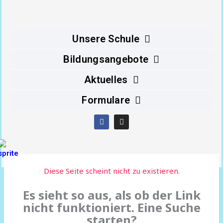
Inhalt
springen
Unsere Schule
Bildungsangebote
Aktuelles
Formulare
F
I
a
n
c
s
e
t
b
a
o
g
o
r
Diese Seite scheint nicht zu existieren.
k
a
m
Es sieht so aus, als ob der Link
nicht funktioniert. Eine Suche
starten?