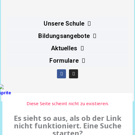
Inhalt
springen
Unsere Schule
Bildungsangebote
Aktuelles
Formulare
F
I
a
n
c
s
e
t
b
a
o
g
o
r
Diese Seite scheint nicht zu existieren.
k
a
m
Es sieht so aus, als ob der Link
nicht funktioniert. Eine Suche
starten?