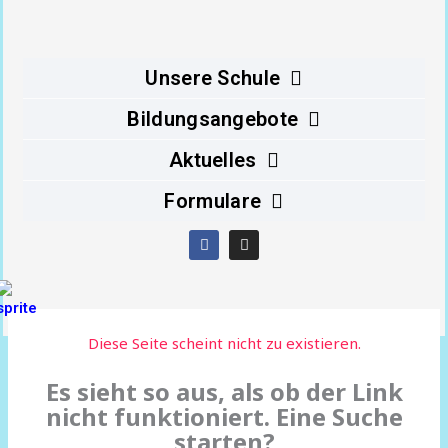
Inhalt
springen
Unsere Schule
Bildungsangebote
Aktuelles
Formulare
F
I
a
n
c
s
e
t
b
a
o
g
o
r
Diese Seite scheint nicht zu existieren.
k
a
m
Es sieht so aus, als ob der Link
nicht funktioniert. Eine Suche
starten?