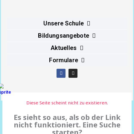
Inhalt
springen
Unsere Schule
Bildungsangebote
Aktuelles
Formulare
F
I
a
n
c
s
e
t
b
a
o
g
o
r
Diese Seite scheint nicht zu existieren.
k
a
m
Es sieht so aus, als ob der Link
nicht funktioniert. Eine Suche
starten?