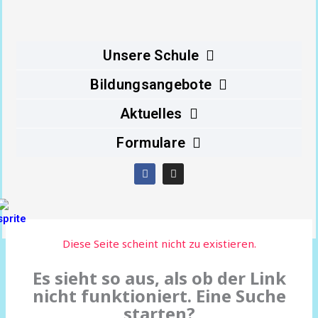
Inhalt
springen
Unsere Schule
Bildungsangebote
Aktuelles
Formulare
F
I
a
n
c
s
e
t
b
a
o
g
o
r
Diese Seite scheint nicht zu existieren.
k
a
m
Es sieht so aus, als ob der Link
nicht funktioniert. Eine Suche
starten?