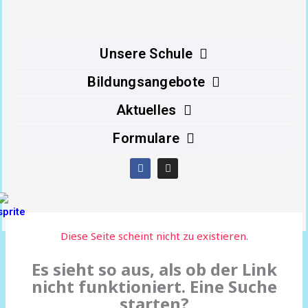
Inhalt
springen
Unsere Schule
Bildungsangebote
Aktuelles
Formulare
F
I
a
n
c
s
e
t
b
a
o
g
o
r
Diese Seite scheint nicht zu existieren.
k
a
m
Es sieht so aus, als ob der Link
nicht funktioniert. Eine Suche
starten?