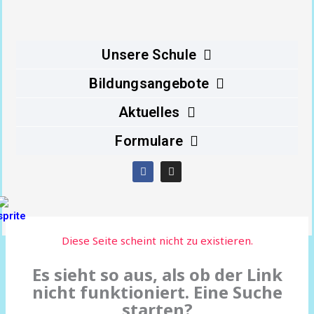
Inhalt
springen
Unsere Schule
Bildungsangebote
Aktuelles
Formulare
F
I
a
n
c
s
e
t
b
a
o
g
o
r
Diese Seite scheint nicht zu existieren.
k
a
m
Es sieht so aus, als ob der Link
nicht funktioniert. Eine Suche
starten?