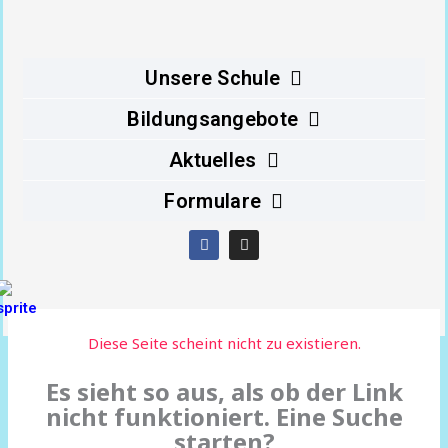
Inhalt
springen
Unsere Schule
Bildungsangebote
Aktuelles
Formulare
F
I
a
n
c
s
e
t
b
a
o
g
o
r
Diese Seite scheint nicht zu existieren.
k
a
m
Es sieht so aus, als ob der Link
nicht funktioniert. Eine Suche
starten?