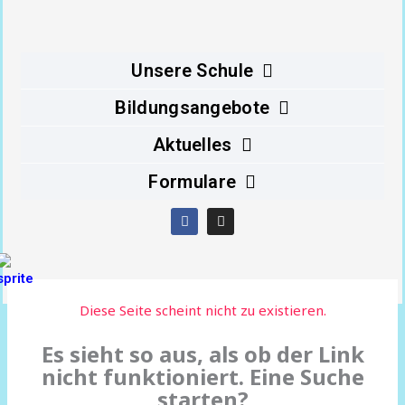
Inhalt
springen
Unsere Schule
Bildungsangebote
Aktuelles
Formulare
F
I
a
n
c
s
e
t
b
a
o
g
o
r
Diese Seite scheint nicht zu existieren.
k
a
m
Es sieht so aus, als ob der Link
nicht funktioniert. Eine Suche
starten?