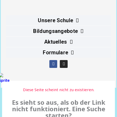
Inhalt
springen
Unsere Schule
Bildungsangebote
Aktuelles
Formulare
F
I
a
n
c
s
e
t
b
a
o
g
o
r
Diese Seite scheint nicht zu existieren.
k
a
m
Es sieht so aus, als ob der Link
nicht funktioniert. Eine Suche
starten?