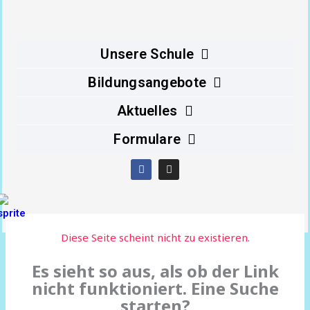
Inhalt
springen
Unsere Schule
Bildungsangebote
Aktuelles
Formulare
F
I
a
n
c
s
e
t
b
a
o
g
o
r
Diese Seite scheint nicht zu existieren.
k
a
m
Es sieht so aus, als ob der Link
nicht funktioniert. Eine Suche
starten?