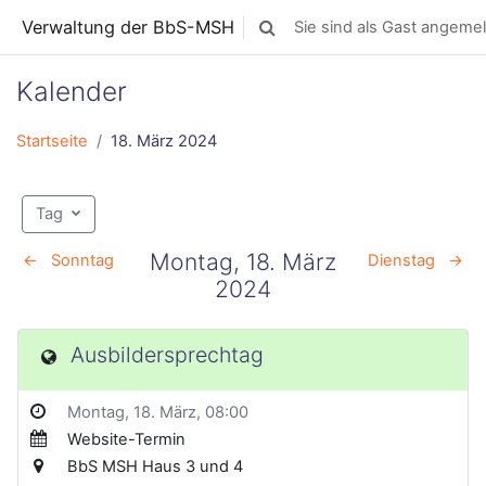
Zum Hauptinhalt
Verwaltung der BbS-MSH
Sie sind als Gast angemel
Sucheingabe umschalten
Kalender
Startseite
18. März 2024
Tag
Montag, 18. März
←
Sonntag
Dienstag
→
2024
Ausbildersprechtag
Montag, 18. März
, 08:00
Website-Termin
BbS MSH Haus 3 und 4