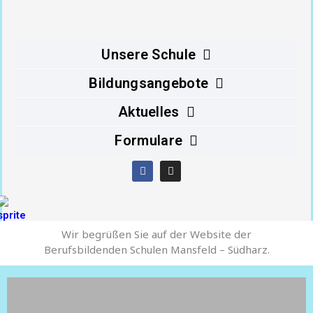
Inhalt
springen
Unsere Schule
Bildungsangebote
Aktuelles
Formulare
F
I
a
n
c
s
e
t
b
a
o
g
Wir begrüßen Sie auf der Website der
o
r
k
a
Berufsbildenden Schulen Mansfeld – Südharz.
m