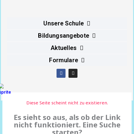
Inhalt
springen
Unsere Schule
Bildungsangebote
Aktuelles
Formulare
F
I
a
n
c
s
e
t
b
a
o
g
o
r
Diese Seite scheint nicht zu existieren.
k
a
m
Es sieht so aus, als ob der Link
nicht funktioniert. Eine Suche
starten?