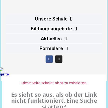
Inhalt
springen
Unsere Schule
Bildungsangebote
Aktuelles
Formulare
F
I
a
n
c
s
e
t
b
a
o
g
o
r
Diese Seite scheint nicht zu existieren.
k
a
m
Es sieht so aus, als ob der Link
nicht funktioniert. Eine Suche
starten?