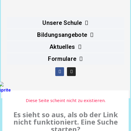
Inhalt
springen
Unsere Schule
Bildungsangebote
Aktuelles
Formulare
F
I
a
n
c
s
e
t
b
a
o
g
o
r
Diese Seite scheint nicht zu existieren.
k
a
m
Es sieht so aus, als ob der Link
nicht funktioniert. Eine Suche
starten?