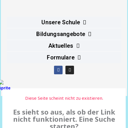
Inhalt
springen
Unsere Schule
Bildungsangebote
Aktuelles
Formulare
F
I
a
n
c
s
e
t
b
a
o
g
o
r
Diese Seite scheint nicht zu existieren.
k
a
m
Es sieht so aus, als ob der Link
nicht funktioniert. Eine Suche
starten?