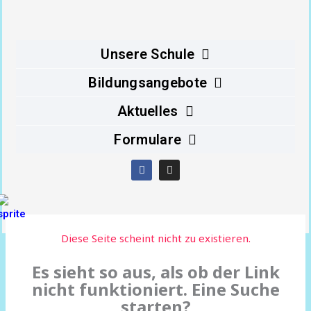
Inhalt
springen
Unsere Schule
Bildungsangebote
Aktuelles
Formulare
F
I
a
n
c
s
e
t
b
a
o
g
o
r
Diese Seite scheint nicht zu existieren.
k
a
m
Es sieht so aus, als ob der Link
nicht funktioniert. Eine Suche
starten?