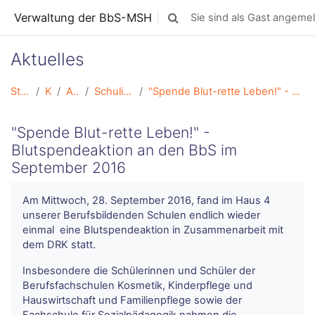
Zum Hauptinhalt
Verwaltung der BbS-MSH
Sie sind als Gast angemel
Sucheingabe umschalten
Aktuelles
Startseite
Kurse
Aktuelles
Schulische Aktivitäten
"Spende Blut-rette Leben!" - Blutspendeaktion an den BbS im September 2016
"Spende Blut-rette Leben!" -
Blutspendeaktion an den BbS im
September 2016
Am Mittwoch, 28. September 2016, fand im Haus 4
unserer Berufsbildenden Schulen endlich wieder
einmal eine Blutspendeaktion in Zusammenarbeit mit
dem DRK statt.
Insbesondere die Schülerinnen und Schüler der
Berufsfachschulen Kosmetik, Kinderpflege und
Hauswirtschaft und Familienpflege sowie der
Fachschule für Sozialpädagogik nahmen die