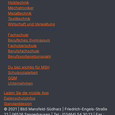
Holztechnik
Mechatroniker
Metalltechnik
Textiltechnik
Wirtschaft und Verwaltung
• vollzeitschulische Ausbildung:
Fachschule
Berufliches Gymnasium
Fachoberschule
Berufsfachschule
Berufsvorbereitungsjahr
Mehr
Du bist wichtig für MSH
Schulsozialarbeit
GQM
Unternehmen
Laden Sie die mobile App
Datenschutzinfos
Standarddesign
© 2021 | BbS Mansfeld-Südharz | Friedrich-Engels-Straße
22 | 06526 Sangerhausen | Tel.: (03464) 54 30 13 | Fax.: